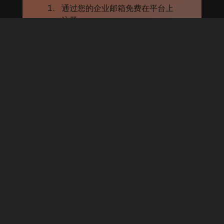
通过您的企业邮箱免费在平台上
注册
填写您的个人资料
发布产品或需求
我们的匹配算法将每周自动为您
推荐初创企业、解决方案、客
户、合作伙伴和投资人
同时，您可以在‘集市’上发现数千
条更多供求信息
更多详情